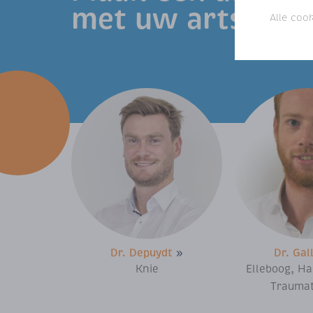
met uw arts
Alle coo
Dr. Depuydt
»
Dr. Gal
Knie
Elleboog, Ha
Traumat