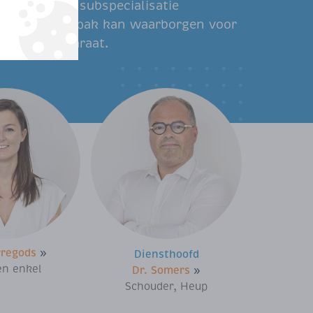
jds en een subspecialisatie
efficiente aanpak kan waarborgen voor
ewegingsapparaat.
rregods
»
Diensthoofd
en enkel
Dr. Somers
»
Schouder, Heup