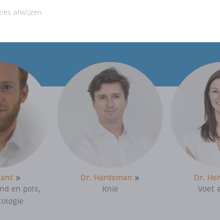
doorgedreven samenwerking enerzi
kies afwijzen
anderzijds aan de patienten een 
elk specifiek probleem van het b
lant
»
Dr. Hardeman
»
Dr. He
nd en pols,
Knie
Voet 
ologie