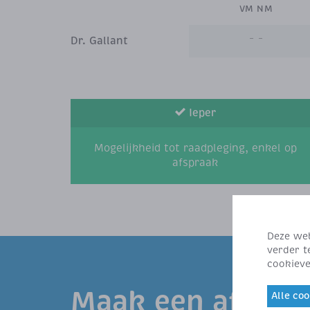
VM NM
Dr. Gallant
Ieper
Mogelijkheid tot raadpleging, enkel op
afspraak
Deze web
verder t
cookieve
Maak een afspra
Alle co