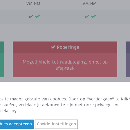
VM NM
VM NM
Poperinge
Mogelijkheid tot raadpleging, enkel op
afspraak
site maakt gebruik van cookies. Door op "Verdergaan" te klik
e surfen, verklaar je akkoord te zijn met onze privacy- en
rklaring
ak
De dienst omvat 11 chirurgen en 4
okies accepteren
Cookie-instellingen