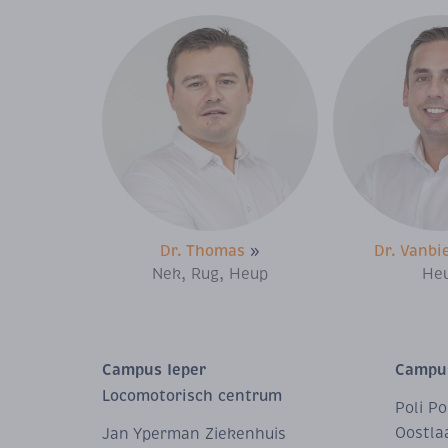
Dr. Thomas
»
Dr. Vanbi
Nek, Rug, Heup
He
Campus Ieper
Campus
Locomotorisch centrum
Poli P
Oostla
Jan Yperman Ziekenhuis