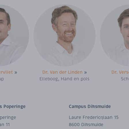
ervliet
»
Dr. Van der Linden
»
Dr. Ver
up
Elleboog, Hand en pols
Sch
 Poperinge
Campus Diksmuide
operinge
Laure Fredericqlaan 15
an 11
8600 Diksmuide