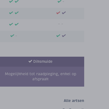
Diksmuide
Mogelijkheid tot raadpleging, enkel op
afspraak
Alle artsen