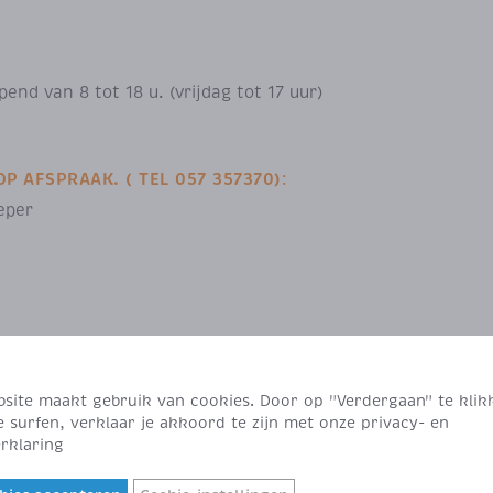
nd van 8 tot 18 u. (vrijdag tot 17 uur)
 AFSPRAAK. ( TEL 057 357370)
:
eper
site maakt gebruik van cookies. Door op "Verdergaan" te klik
e surfen, verklaar je akkoord te zijn met onze privacy- en
rklaring