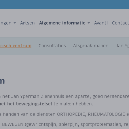
Algemene informatie
ingen
Artsen
Avanti
Contac
risch centrum
Consultaties
Afspraak maken
Jan Y
um
 Jan Yperman Ziekenhuis een aparte, goed herkenbare enti
met het bewegingstelsel
te maken hebben.
ede handen van de diensten ORTHOPEDIE, RHEUMATOLOGIE 
 BEWEGEN (gewrichtspijn, spierpijn, sportproblematiek, reu