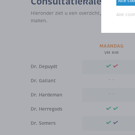
Consultatiekalender
Alle co
Hieronder ziet u een overzicht, wanneer u m
Alle coo
maken.
MAANDAG
VM NM
Dr. Depuydt
Dr. Gallant
Dr. Hardeman
Dr. Herregods
Dr. Somers