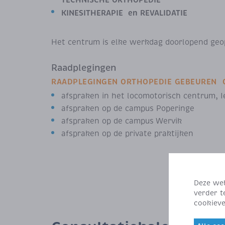
KINESITHERAPIE en REVALIDATIE
Het centrum is elke werkdag doorlopend geope
Raadplegingen
RAADPLEGINGEN ORTHOPEDIE GEBEUREN OP
afspraken in het locomotorisch centrum, I
afspraken op de campus Poperinge
afspraken op de campus Wervik
afspraken op de private praktijken
Deze web
verder t
cookieve