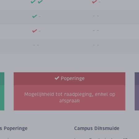
Poperinge
Mogelijkheid tot raadpleging, enkel op
afspraak
 Poperinge
Campus Diksmuide