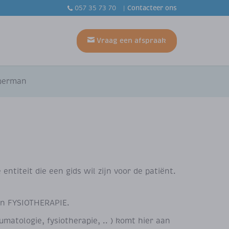
Contacteer ons
057 35 73 70
t
Vraag een afspraak
perman
teit die een gids wil zijn voor de patiënt.
en FYSIOTHERAPIE.
matologie, fysiotherapie, .. ) komt hier aan