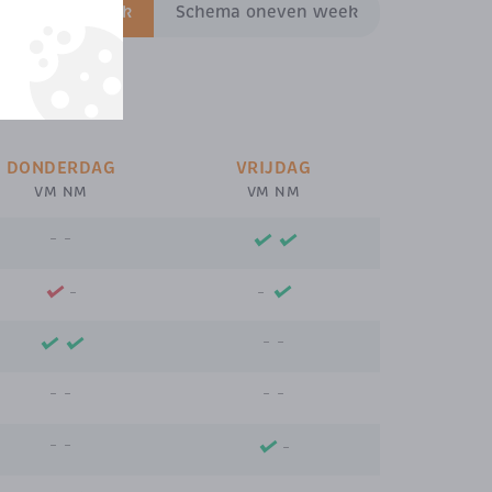
hema even week
Schema oneven week
DONDERDAG
VRIJDAG
VM NM
VM NM