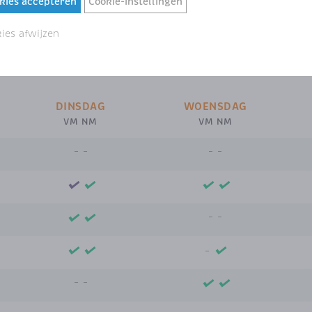
okies accepteren
Cookie-instellingen
Sc
et welke arts een afspraak kunt
kies afwijzen
DINSDAG
WOENSDAG
VM NM
VM NM