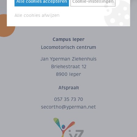
Alle cookies accepteren
Cookie-instellingen
Alle cookies afwijzen
Campus Ieper
Locomotorisch centrum
Jan Yperman Ziekenhuis
Briekestraat 12
8900 Ieper
Afspraak
057 35 73 70
secortho@yperman.net