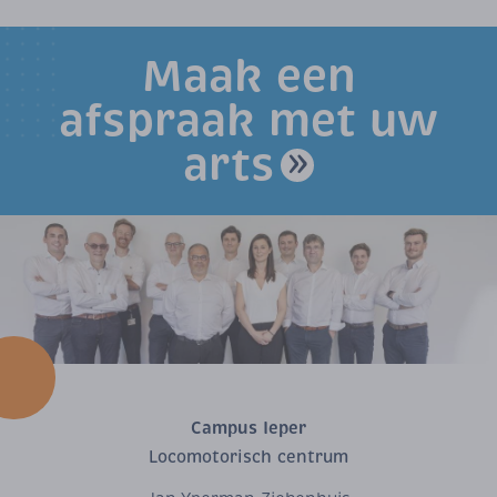
Maak een
afspraak met uw
arts
Campus Ieper
Locomotorisch centrum