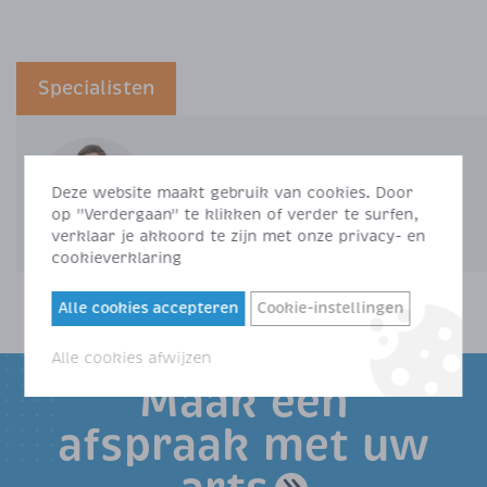
Specialisten
Dr. Herregods
»
Deze website maakt gebruik van cookies. Door
op "Verdergaan" te klikken of verder te surfen,
verklaar je akkoord te zijn met onze privacy- en
cookieverklaring
Alle cookies accepteren
Cookie-instellingen
Alle cookies afwijzen
Maak een
afspraak met uw